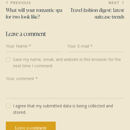
Post
PREVIOUS
NEXT
navigation
What will your romantic spa
Travel fashion digest: latest
for two look like?
suitcase trends
Leave a comment
Save my name, email, and website in this browser for the
next time I comment.
I agree that my submitted data is being collected and
stored.