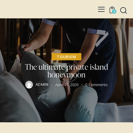
0
TOURISM
The ultimate private island
honeymoon
ADMIN
April 11, 2020
0
Comments