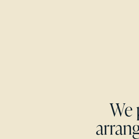
We p
arran