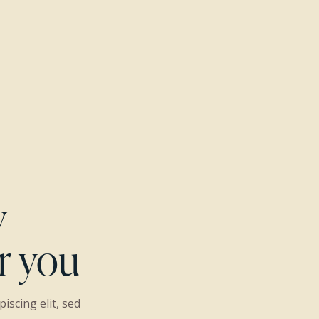
y
or you
iscing elit, sed