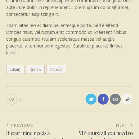
ullamco laboris nisi ut aliquip ex ea commodo consequat. Duis
aute irure dolor in reprehenderit. Lorem ipsum dolor sit amet,
consectetur adipiscing elit.
Etiam vitae leo et diam pellentesque porta. Sed eleifend
ultricies risus, vel rutrum erat commodo ut. Praesent finibus
congue euismod. Nullam scelerisque massa vel augue
placerat, a tempor sem egestas. Curabitur placerat finibus
lacus.
Luxury
Review
Transfer
0
Post
PREVIOUS
NEXT
navigation
If your mind needs a
VIP tours: all you need to