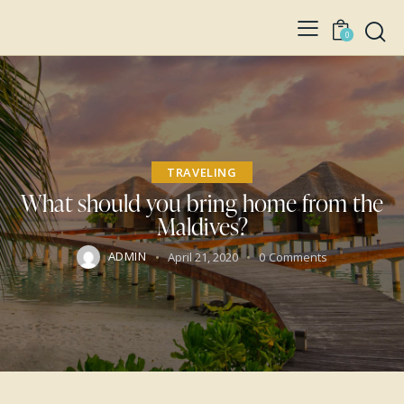
0
TRAVELING
What should you bring home from the
Maldives?
ADMIN
April 21, 2020
0
Comments